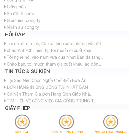
Công ty MIRAI
Giấy phép
Sơ đồ tổ chức
Giới thiệu công ty
Nhân sự công ty
HỎI ĐÁP
Tôi có xăm mình, đã xoá hình xăm những vẫn để...
chào Anh/Chị, hiện tại tôi muốn đi xuất khẩu...
Tôi nghe nói vào năm vừa qua Nhật Bản đã tăng...
Chào bạn, tôi muốn tham gia xuất khẩu lao độn...
TIN TỨC & SỰ KIỆN
Tại Sao Nên Chọn Nghề Chế Biến Bữa Ăn...
ĐƠN HÀNG IN ỐNG ĐỒNG TẠI NHẬT BẢN
Có Nên Tham Gia Đơn Hàng Giàn Giáo Nhậ...
TÌM HIỂU VỀ CÔNG VIỆC GIA CÔNG TRUNG T...
GIẤY PHÉP
DKKD-GP
1638/QLLĐNN-NBĐNA
983/QLLĐNN-NBĐNA