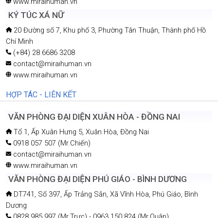
www.miraihuman.vn
KÝ TÚC XÁ NỮ
20 Đường số 7, Khu phố 3, Phường Tân Thuận, Thành phố Hồ
Chí Minh
(+84) 28 6686 3208
contact@miraihuman.vn
www.miraihuman.vn
HỢP TÁC - LIÊN KẾT
VĂN PHÒNG ĐẠI DIỆN XUÂN HÒA - ĐỒNG NAI
Tổ 1, Ấp Xuân Hưng 5, Xuân Hòa, Đồng Nai
0918 057 507 (Mr.Chiến)
contact@miraihuman.vn
www.miraihuman.vn
VĂN PHÒNG ĐẠI DIỆN PHÚ GIÁO - BÌNH DƯƠNG
DT741, Số 397, Ấp Trảng Sắn, Xã Vĩnh Hòa, Phú Giáo, Bình
Dương
0828 985 997 (Mr.Trực) - 0963 150 824 (Mr.Quân)