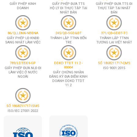
GIẤY PHÉP KINH
GIẤY PHÉP ĐƯA TTS
GIẤY PHÉP ĐƯA TTS ĐI
DOANH
HỘ LÝ ĐI THỰC TẬP TẠI
THỰC TẬP TẠI NHẬT
NHẬT BẢN
BẢN
86/QLLĐNN-NBĐNA
245/QĐ-SGD&ĐT
371/QĐ-GDĐT-TC
GIẤY PHÉP LĐ KNĐĐ
THÀNH LẬP TTNN BẾN
THÀNH LẬP TTNN
SANG NHẬT LÀM VIỆC
TRE
TƯƠNG LẠI VIỆT NHẬT
789/LDTBXH-GP
DDKD TTDT 11.2 -
SỐ 1868211717-QMS
00004
GIẤY PHÉP ĐƯA NLĐ ĐI
ISO 9001:2015
LÀM VIỆC Ở NƯỚC
GIẤY CHỨNG NHẬN
NGOÀI
ĐĂNG KÝ ĐỊA ĐIỂM KINH
DOANH DDKD TTDT
11.2
SỐ 1868211717-ISMS
ISO/IEC 27001:2022