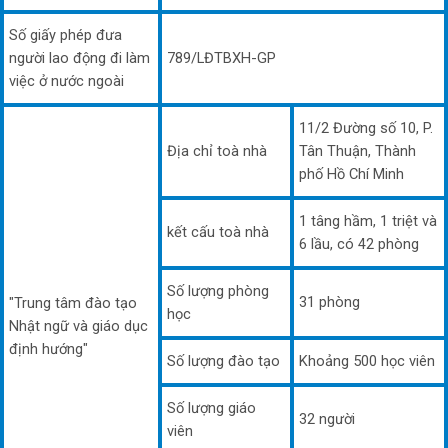
Số giấy phép đưa
người lao động đi làm
789/LĐTBXH-GP
việc ở nước ngoài
11/2 Đường số 10, P.
Địa chỉ toà nhà
Tân Thuận, Thành
phố Hồ Chí Minh
1 tâng hầm, 1 triệt và
kết cấu toà nhà
6 lầu, có 42 phòng
Số lượng phòng
31 phòng
"Trung tâm đào tạo
học
Nhật ngữ và giáo dục
định hướng"
Số lượng đào tạo
Khoảng 500 học viên
Số lượng giáo
32 người
viên