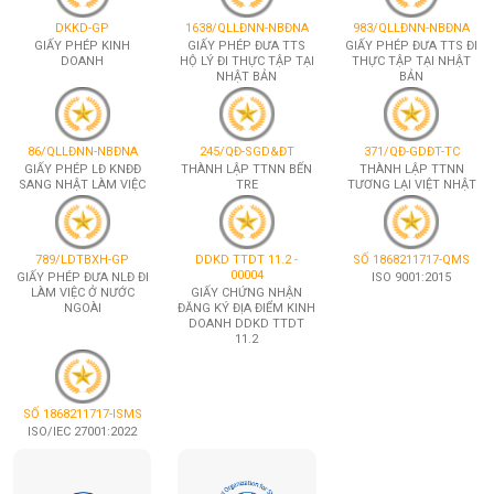
DKKD-GP
1638/QLLĐNN-NBĐNA
983/QLLĐNN-NBĐNA
GIẤY PHÉP KINH
GIẤY PHÉP ĐƯA TTS
GIẤY PHÉP ĐƯA TTS ĐI
DOANH
HỘ LÝ ĐI THỰC TẬP TẠI
THỰC TẬP TẠI NHẬT
NHẬT BẢN
BẢN
86/QLLĐNN-NBĐNA
245/QĐ-SGD&ĐT
371/QĐ-GDĐT-TC
GIẤY PHÉP LĐ KNĐĐ
THÀNH LẬP TTNN BẾN
THÀNH LẬP TTNN
SANG NHẬT LÀM VIỆC
TRE
TƯƠNG LẠI VIỆT NHẬT
789/LDTBXH-GP
DDKD TTDT 11.2 -
SỐ 1868211717-QMS
00004
GIẤY PHÉP ĐƯA NLĐ ĐI
ISO 9001:2015
LÀM VIỆC Ở NƯỚC
GIẤY CHỨNG NHẬN
NGOÀI
ĐĂNG KÝ ĐỊA ĐIỂM KINH
DOANH DDKD TTDT
11.2
SỐ 1868211717-ISMS
ISO/IEC 27001:2022