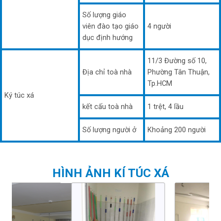
Số lượng giáo
viên đào tạo giáo
4 người
dục định hướng
11/3 Đường số 10,
Địa chỉ toà nhà
Phường Tân Thuận,
Tp.HCM
Ký túc xá
kết cấu toà nhà
1 trệt, 4 lầu
Số lượng người ở
Khoảng 200 người
HÌNH ẢNH KÍ TÚC XÁ