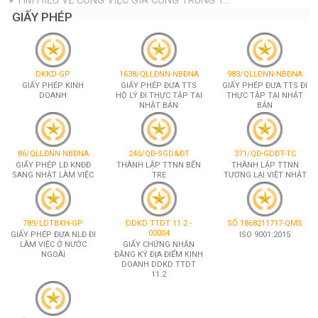
TÌM HIỂU VỀ CÔNG VIỆC GIA CÔNG TRUNG T...
GIẤY PHÉP
DKKD-GP
1638/QLLĐNN-NBĐNA
983/QLLĐNN-NBĐNA
GIẤY PHÉP KINH
GIẤY PHÉP ĐƯA TTS
GIẤY PHÉP ĐƯA TTS ĐI
DOANH
HỘ LÝ ĐI THỰC TẬP TẠI
THỰC TẬP TẠI NHẬT
NHẬT BẢN
BẢN
86/QLLĐNN-NBĐNA
245/QĐ-SGD&ĐT
371/QĐ-GDĐT-TC
GIẤY PHÉP LĐ KNĐĐ
THÀNH LẬP TTNN BẾN
THÀNH LẬP TTNN
SANG NHẬT LÀM VIỆC
TRE
TƯƠNG LẠI VIỆT NHẬT
789/LDTBXH-GP
DDKD TTDT 11.2 -
SỐ 1868211717-QMS
00004
GIẤY PHÉP ĐƯA NLĐ ĐI
ISO 9001:2015
LÀM VIỆC Ở NƯỚC
GIẤY CHỨNG NHẬN
NGOÀI
ĐĂNG KÝ ĐỊA ĐIỂM KINH
DOANH DDKD TTDT
11.2