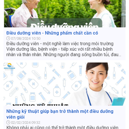
Điều dưỡng viên - Những phẩm chất cần có
07/08/2024 10:50
Điều dưỡng viên - một nghề làm việc trong môi trường
Viện dưỡng lão, bệnh viện - tiếp xúc với rất nhiều bệnh
nhân và thân nhân. Những người đang sống buồn tủi, đau
đớn vì tuổi già và bệnh tật. Vì thế, một Điều dưỡng viên
luôn phải mang trong mình những phẩm chất đáng quý của
một người làm ngành y tế “Lương y như từ mẫu”
Những kỹ thuật giúp bạn trở thành một điều dưỡng
viên giỏi
02/02/2024 09:32
Không phải ai cũng có thể trở thành một điều dưỡng viên