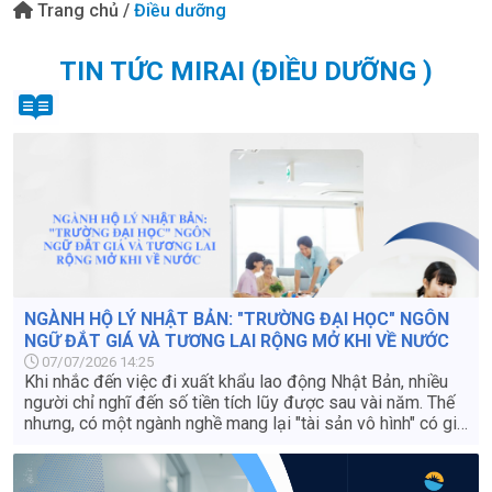
Trang chủ
/
Điều dưỡng
TIN TỨC MIRAI (ĐIỀU DƯỠNG )
NGÀNH HỘ LÝ NHẬT BẢN: "TRƯỜNG ĐẠI HỌC" NGÔN
NGỮ ĐẮT GIÁ VÀ TƯƠNG LAI RỘNG MỞ KHI VỀ NƯỚC
07/07/2026 14:25
Khi nhắc đến việc đi xuất khẩu lao động Nhật Bản, nhiều
người chỉ nghĩ đến số tiền tích lũy được sau vài năm. Thế
nhưng, có một ngành nghề mang lại "tài sản vô hình" có giá
trị lớn hơn gấp nhiều lần tiền bạc – đó chính là Ngành Hộ
lý. Nếu các ngành công xưởng hay xây dựng chỉ giúp bạn
thạo tay nghề, thì ngành Hộ lý chính là một "học viện ngôn