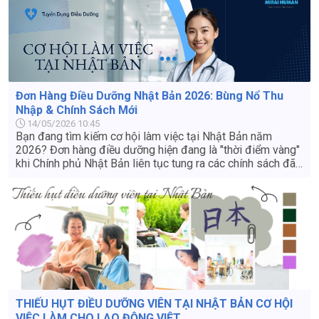
ngữ" thực tế, mở ra nấc thang sự nghiệp rực rỡ cho bạn
sau khi về nước.
Đơn Hàng Điều Dưỡng Nhật Bản 2026: Bùng Nổ Thu
Nhập & Chính Sách Mới
14/05/2026 10:45
Bạn đang tìm kiếm cơ hội làm việc tại Nhật Bản năm
2026? Đơn hàng điều dưỡng hiện đang là "thời điểm vàng"
khi Chính phủ Nhật Bản liên tục tung ra các chính sách đãi
ngộ hấp dẫn để thu hút nhân lực. Bài viết này sẽ cập nhật
chi tiết về mức lương, chi phí và lộ trình mới nhất để bạn
sẵn sàng hành trang.
THIẾU HỤT ĐIỀU DƯỠNG VIÊN TẠI NHẬT BẢN CƠ HỘI
VIỆC LÀM CHO LAO ĐỘNG VIỆT