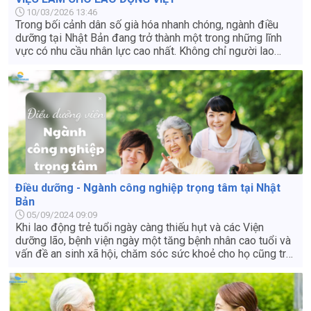
10/03/2026 13:46
Trong bối cảnh dân số già hóa nhanh chóng, ngành điều
dưỡng tại Nhật Bản đang trở thành một trong những lĩnh
vực có nhu cầu nhân lực cao nhất. Không chỉ người lao
động trong nước, Nhật Bản còn tích cực tiếp nhận điều
dưỡng viên từ nhiều quốc gia, trong đó có Việt Nam. Vậy
tình hình ngành điều dưỡng viên tại Nhật hiện nay ra sao?
Cơ hội và thách thức đối với lao động nước ngoài như thế
nào?
Điều dưỡng - Ngành công nghiệp trọng tâm tại Nhật
Bản
05/09/2024 09:09
Khi lao động trẻ tuổi ngày càng thiếu hụt và các Viện
dưỡng lão, bệnh viện ngày một tăng bệnh nhân cao tuổi và
vấn đề an sinh xã hội, chăm sóc sức khoẻ cho họ cũng trở
nên hạn chế khi không có đủ Điều dưỡng viên làm việc. Do
đó, nhu cầu tuyển dụng lao động trẻ ở nước ngoài đến và
làm việc trong các Viện dưỡng lão, bệnh viện tại Nhật rất
lớn và tuyển dụng liên tục.