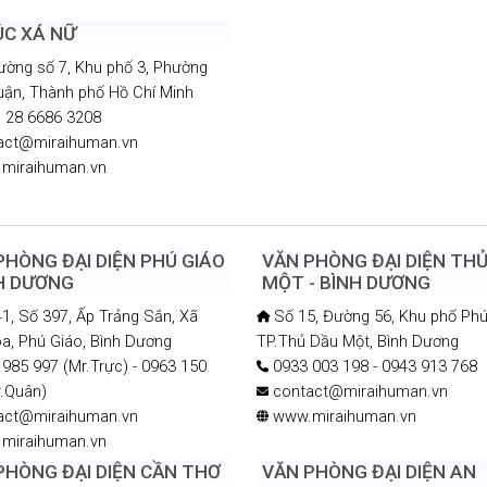
ÚC XÁ NỮ
ờng số 7, Khu phố 3, Phường
uận, Thành phố Hồ Chí Minh
 28 6686 3208
act@miraihuman.vn
miraihuman.vn
PHÒNG ĐẠI DIỆN PHÚ GIÁO
VĂN PHÒNG ĐẠI DIỆN TH
NH DƯƠNG
MỘT - BÌNH DƯƠNG
, Số 397, Ấp Trảng Sắn, Xã
Số 15, Đường 56, Khu phố Phú
a, Phú Giáo, Bình Dương
TP.Thủ Dầu Một, Bình Dương
985 997 (Mr.Trực) - 0963 150
0933 003 198 - 0943 913 768
r.Quân)
contact@miraihuman.vn
act@miraihuman.vn
www.miraihuman.vn
miraihuman.vn
PHÒNG ĐẠI DIỆN CẦN THƠ
VĂN PHÒNG ĐẠI DIỆN AN