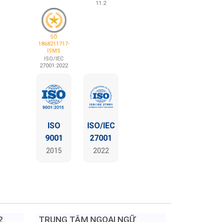
11.2
SỐ
1868211717-
ISMS
ISO/IEC
27001:2022
ISO
ISO/IEC
9001
27001
2015
2022
2
TRUNG TÂM NGOẠI NGỮ