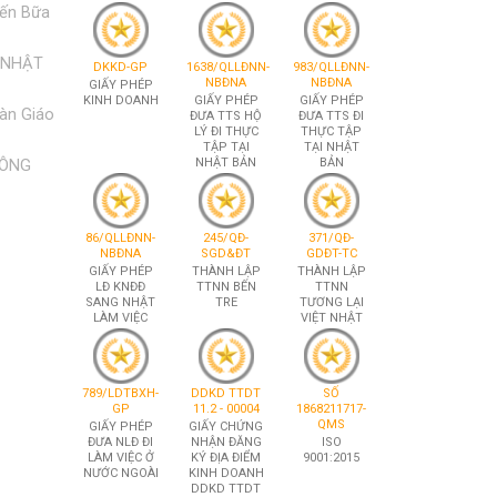
iến Bữa
 NHẬT
DKKD-GP
1638/QLLĐNN-
983/QLLĐNN-
NBĐNA
NBĐNA
GIẤY PHÉP
KINH DOANH
GIẤY PHÉP
GIẤY PHÉP
àn Giáo
ĐƯA TTS HỘ
ĐƯA TTS ĐI
LÝ ĐI THỰC
THỰC TẬP
TẬP TẠI
TẠI NHẬT
CÔNG
NHẬT BẢN
BẢN
86/QLLĐNN-
245/QĐ-
371/QĐ-
NBĐNA
SGD&ĐT
GDĐT-TC
GIẤY PHÉP
THÀNH LẬP
THÀNH LẬP
LĐ KNĐĐ
TTNN BẾN
TTNN
SANG NHẬT
TRE
TƯƠNG LẠI
LÀM VIỆC
VIỆT NHẬT
789/LDTBXH-
DDKD TTDT
SỐ
GP
11.2 - 00004
1868211717-
QMS
GIẤY PHÉP
GIẤY CHỨNG
ĐƯA NLĐ ĐI
NHẬN ĐĂNG
ISO
LÀM VIỆC Ở
KÝ ĐỊA ĐIỂM
9001:2015
NƯỚC NGOÀI
KINH DOANH
DDKD TTDT