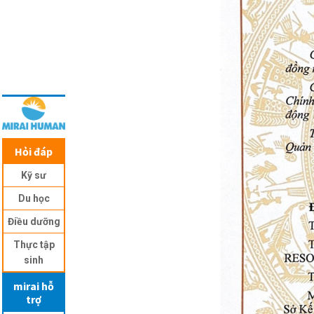
Hỏi đáp
Kỹ sư
Du học
Điều dưỡng
Thực tập
sinh
mirai hỗ
trợ