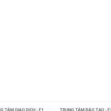
G TÂM GIAO DỊCH - F1
TRUNG TÂM ĐÀO TẠO - F