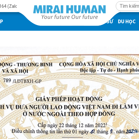
164 (Zalo)
ÁP
KỸ SƯ
DU HỌC