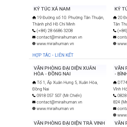
KÝ TÚC XÁ NAM
KÝ T
19 Đường số 10. Phường Tân Thuận,
20 Đư
Thành phố Hồ Chí Minh
Tân Th
(+84) 28 6686 3208
(+84)
contact@miraihuman.vn
cont
www.miraihuman.vn
www.
HỢP TÁC - LIÊN KẾT
VĂN PHÒNG ĐẠI DIỆN XUÂN
VĂN 
HÒA - ĐỒNG NAI
- BÌ
Tổ 1, Ấp Xuân Hưng 5, Xuân Hòa,
DT741
Đồng Nai
Vĩnh Hò
0918 057 507 (Mr.Chiến)
0828 
contact@miraihuman.vn
824 (M
www.miraihuman.vn
cont
www.
VĂN PHÒNG ĐẠI DIỆN TRÀ VINH
VĂN 