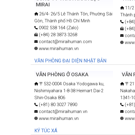
MIRAI
11/2 
26/4- 26/5 Lê Thánh Tôn, Phường Sài
Thành 
Gòn, Thành phố Hồ Chí Minh
(+84)
0902 538 164 (Zalo)
(+84)
(+84) 28 3873 3268
cont
contact@miraihuman.com
www.
www.miraihuman.vn
VĂN PHÒNG ĐẠI DIỆN NHẬT BẢN
VĂN PHÒNG Ở OSAKA
VĂN
〒532-0004 Osaka Yodogawa ku,
〒211
Nishimiyahara 1-8-38 Heimart Dai-2
Nakaha
Shin-Osaka 806
1341-1
(+81) 80 3027 7890
(+81)
contact@miraihuman.vn
cont
www.miraihuman.vn
www.
KÝ TÚC XÁ