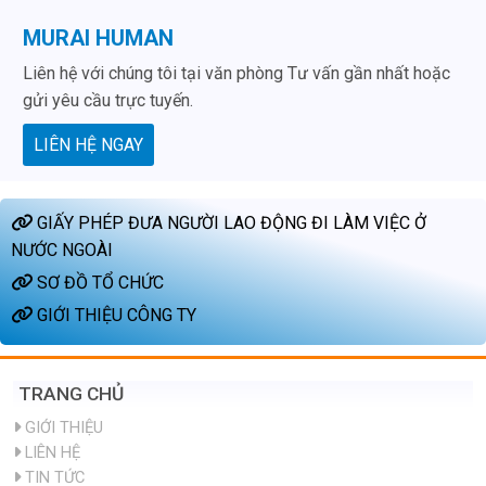
MURAI HUMAN
Liên hệ với chúng tôi tại văn phòng Tư vấn gần nhất hoặc
gửi yêu cầu trực tuyến.
LIÊN HỆ NGAY
GIẤY PHÉP ĐƯA NGƯỜI LAO ĐỘNG ĐI LÀM VIỆC Ở
NƯỚC NGOÀI
SƠ ĐỒ TỔ CHỨC
GIỚI THIỆU CÔNG TY
TRANG CHỦ
GIỚI THIỆU
LIÊN HỆ
TIN TỨC