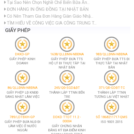
Tại Sao Nên Chọn Nghề Chế Biến Bữa Ăn...
ĐƠN HÀNG IN ỐNG ĐỒNG TẠI NHẬT BẢN
Có Nên Tham Gia Đơn Hàng Giàn Giáo Nhậ...
TÌM HIỂU VỀ CÔNG VIỆC GIA CÔNG TRUNG T...
GIẤY PHÉP
DKKD-GP
1638/QLLĐNN-NBĐNA
983/QLLĐNN-NBĐNA
GIẤY PHÉP KINH
GIẤY PHÉP ĐƯA TTS
GIẤY PHÉP ĐƯA TTS ĐI
DOANH
HỘ LÝ ĐI THỰC TẬP TẠI
THỰC TẬP TẠI NHẬT
NHẬT BẢN
BẢN
86/QLLĐNN-NBĐNA
245/QĐ-SGD&ĐT
371/QĐ-GDĐT-TC
GIẤY PHÉP LĐ KNĐĐ
THÀNH LẬP TTNN BẾN
THÀNH LẬP TTNN
SANG NHẬT LÀM VIỆC
TRE
TƯƠNG LẠI VIỆT NHẬT
789/LDTBXH-GP
DDKD TTDT 11.2 -
SỐ 1868211717-QMS
00004
GIẤY PHÉP ĐƯA NLĐ ĐI
ISO 9001:2015
LÀM VIỆC Ở NƯỚC
GIẤY CHỨNG NHẬN
NGOÀI
ĐĂNG KÝ ĐỊA ĐIỂM KINH