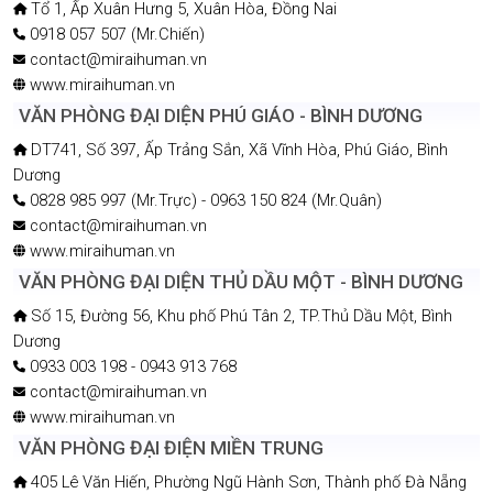
Tổ 1, Ấp Xuân Hưng 5, Xuân Hòa, Đồng Nai
0918 057 507 (Mr.Chiến)
contact@miraihuman.vn
www.miraihuman.vn
VĂN PHÒNG ĐẠI DIỆN PHÚ GIÁO - BÌNH DƯƠNG
DT741, Số 397, Ấp Trảng Sắn, Xã Vĩnh Hòa, Phú Giáo, Bình
Dương
0828 985 997 (Mr.Trực) - 0963 150 824 (Mr.Quân)
contact@miraihuman.vn
www.miraihuman.vn
VĂN PHÒNG ĐẠI DIỆN THỦ DẦU MỘT - BÌNH DƯƠNG
Số 15, Đường 56, Khu phố Phú Tân 2, TP.Thủ Dầu Một, Bình
Dương
0933 003 198 - 0943 913 768
contact@miraihuman.vn
www.miraihuman.vn
VĂN PHÒNG ĐẠI ĐIỆN MIỀN TRUNG
405 Lê Văn Hiến, Phường Ngũ Hành Sơn, Thành phố Đà Nẵng