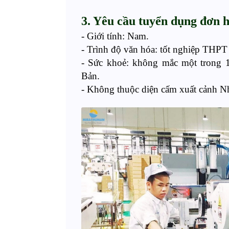
3
.
Yêu cầu tuyển dụng
đơn h
- Giới tính: Nam
.
- Trình độ văn hóa:
t
ốt nghiệp THPT 
- Sức
khoẻ
: không mắc
một trong 
Bản.
- Không thuộc diện cấm xuất cảnh N