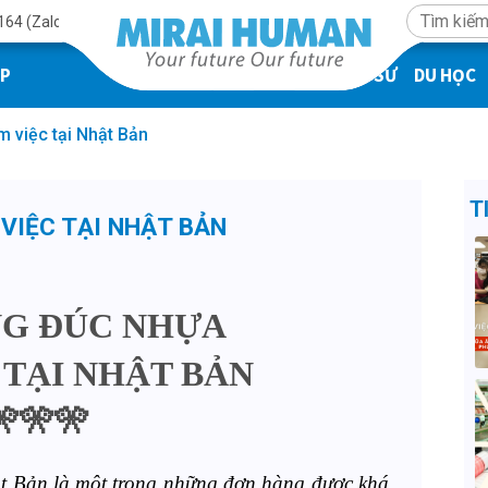
164 (Zalo)
ÁP
KỸ SƯ
DU HỌC
 việc tại Nhật Bản
T
VIỆC TẠI NHẬT BẢN
NG ĐÚC NHỰA
 TẠI NHẬT BẢN
🎌🎌🎌
t Bả
n
là một trong những đơn hàng được khá