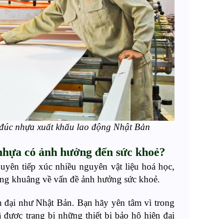
 đúc nhựa xuất khẩu lao động Nhật Bản
nhựa có
ảnh hưởng đến sức
khoẻ
?
uyên tiếp xúc nhiều nguyên vật liệu
hoá
học,
bâng khuâng về
vấn đề ảnh hưởng sức
khoẻ
.
ện đại như Nhật Bản.
Bạn hãy yên tâm
vì
trong
 được trang bị những thiết b
ị
bảo hộ hiện đại