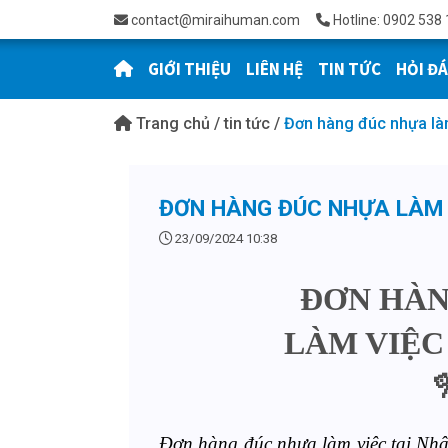
contact@miraihuman.com
Hotline: 0902 538 
GIỚI THIỆU
LIÊN HỆ
TIN TỨC
HỎI Đ
Trang chủ
/
tin tức
/
Đơn hàng đúc nhựa làm
ĐƠN HÀNG ĐÚC NHỰA LÀM 
23/09/2024 10:38
ĐƠN HÀ
LÀM VIỆC
Đơn hàng đúc nhựa làm việc tại Nhậ