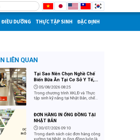
ĐIỀU DƯỠNG
THỰC TẬP SINH
ĐẶC ĐỊNH
IN LIÊN QUAN
Tại Sao Nên Chọn Nghề Chế
Biến Bữa Ăn Tại Cơ Sở Y Tế,
Phúc Lợi ở Nhật Bản
05/08/2026 08:25
Trong chương trình XKLĐ và Thực
tập sinh kỹ năng tại Nhật Bản, chế
biến bữa ăn tại cơ sở y tế và phúc lợi
hiện là một trong những đơn hàng
hot nhất đối với lao động nữ nhờ
ĐƠN HÀNG IN ỐNG ĐỒNG TẠI
điều kiện làm việc nhẹ nhàng, thu
NHẬT BẢN
nhập ổn định và nhiều ưu thế vượt
trội.
30/07/2026 09:10
Trong danh sách các đơn hàng công
xưởng tại Nhật, in ống đồng luôn là