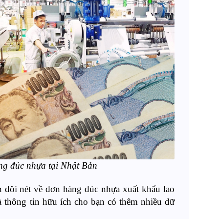
g đúc nhựa tại Nhật Bản
n đôi nét về đơn h
àng đúc nhựa xuất khẩu lao
à thông tin hữu ích cho bạn có
thêm
nhiều
dữ