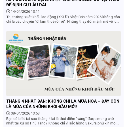
ĐỂ ĐỊNH CƯ LÂU DÀI
14/04/2026 10:11
Thị trường xuất khẩu lao động (XKLĐ) Nhật Bản năm 2026 không còn
chỉ là câu chuyện "đi làm thuê rồi về". Những thay đổi mạnh mẽ về luật
pháp và nhu cầu nhân lực đang mở ra lộ trình sự nghiệp bền vững hơn
cho lao động Việt Nam. Dưới đây là 5 xu hướng chủ đạo mà bạn
không thể bỏ qua.
THÁNG 4 NHẬT BẢN: KHÔNG CHỈ LÀ MÙA HOA – ĐÂY CÒN
LÀ MÙA CỦA NHỮNG KHỞI ĐẦU MỚI!
08/04/2026 13:53
Bạn có biết tại sao tháng 4 lại là thời điểm "vàng" được mong chờ
nhất tại Xứ sở Phù Tang? Không chỉ vì sắc hồng Sakura phủ kín mọi