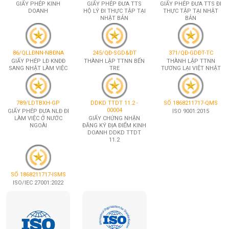
GIẤY PHÉP KINH
GIẤY PHÉP ĐƯA TTS
GIẤY PHÉP ĐƯA TTS ĐI
DOANH
HỘ LÝ ĐI THỰC TẬP TẠI
THỰC TẬP TẠI NHẬT
NHẬT BẢN
BẢN
86/QLLĐNN-NBĐNA
245/QĐ-SGD&ĐT
371/QĐ-GDĐT-TC
GIẤY PHÉP LĐ KNĐĐ
THÀNH LẬP TTNN BẾN
THÀNH LẬP TTNN
SANG NHẬT LÀM VIỆC
TRE
TƯƠNG LẠI VIỆT NHẬT
789/LDTBXH-GP
DDKD TTDT 11.2 -
SỐ 1868211717-QMS
00004
GIẤY PHÉP ĐƯA NLĐ ĐI
ISO 9001:2015
LÀM VIỆC Ở NƯỚC
GIẤY CHỨNG NHẬN
NGOÀI
ĐĂNG KÝ ĐỊA ĐIỂM KINH
DOANH DDKD TTDT
11.2
SỐ 1868211717-ISMS
ISO/IEC 27001:2022