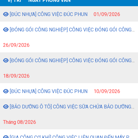
VỊ TRÍ
NGÀY PHỎNG VẤN
[ĐÚC NHỰA] CÔNG VIỆC ĐÚC PHUN
01/09/2026
[ĐÓNG GÓI CÔNG NGHIỆP] CÔNG VIỆC ĐÓNG GÓI CÔNG NGHIỆP
26/09/2026
[ĐÓNG GÓI CÔNG NGHIỆP] CÔNG VIỆC ĐÓNG GÓI CÔNG NGHIỆP
18/09/2026
[ĐÚC NHỰA] CÔNG VIỆC ĐÚC PHUN
10/09/2026
[BẢO DƯỠNG Ô TÔ] CÔNG VIỆC SỮA CHỬA BẢO DƯỠNG Ô TÔ
Tháng 08/2026
[GIA CÔNG CƠ KHÍ] CÔNG VIỆC LIÊN QUAN ĐẾN MÁY PHAY