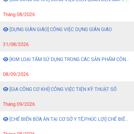
Tháng 08/2026
[DỰNG GIÀN GIÁO] CÔNG VIỆC DỰNG GIÀN GIÁO
31/08/2026
[KIM LOẠI TẤM SỬ DỤNG TRONG CÁC SẢN PHẨM CÔNG NGHIỆP] CÔNG VIỆC GIA CÔNG KIM LOẠI TẤM BẰNG MÁY MÓC
08/09/2026
[GIA CÔNG CƠ KHÍ] CÔNG VIỆC TIỆN KỸ THUẬT SỐ
Tháng 09/2026
[CHẾ BIẾN BỮA ĂN TẠI CƠ SỞ Y TẾ,PHÚC LỢI] CHẾ BIẾN BỮA ĂN TẠI CƠ SỞ Y TẾ, PHÚC LỢI