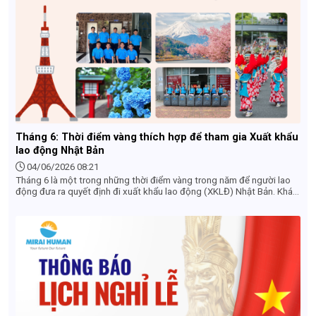
Tháng 6: Thời điểm vàng thích hợp để tham gia Xuất khẩu
lao động Nhật Bản
04/06/2026 08:21
Tháng 6 là một trong những thời điểm vàng trong năm để người lao
động đưa ra quyết định đi xuất khẩu lao động (XKLĐ) Nhật Bản. Khác
với góc nhìn của khách du lịch (ngại mùa mưa), dưới góc độ tuyển
dụng và làm hồ sơ, tháng 6 sở hữu những lợi thế cực kỳ lớn về cả đơn
hàng, chi phí lẫn lộ trình thời gian. Dưới đây là những lý do vì sao bạn
nên chốt đơn hàng và làm hồ sơ XKLĐ Nhật Bản ngay trong tháng 6