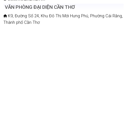
VĂN PHÒNG ĐẠI DIỆN CẦN THƠ
K9, Đường Số 24, Khu Đô Thị Mới Hưng Phú, Phường Cái Răng,
Thành phố Cần Thơ
0909 186 569
contact@miraihuman.vn
www.miraihuman.vn
VĂN PHÒNG ĐẠI DIỆN AN GIANG
762, Quốc lộ 91, Khóm Vĩnh Hưng, Xã Vĩnh Thạnh Trung, Tỉnh
An Giang
0918 258233
contact@miraihuman.vn
www.miraihuman.vn
COPYRIGHT © 2019 MIRAIHUMAN. ALL RIGHT RESERVED.