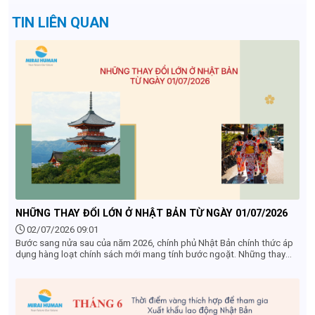
TIN LIÊN QUAN
NHỮNG THAY ĐỔI LỚN Ở NHẬT BẢN TỪ NGÀY 01/07/2026
02/07/2026 09:01
Bước sang nửa sau của năm 2026, chính phủ Nhật Bản chính thức áp
dụng hàng loạt chính sách mới mang tính bước ngoặt. Những thay
đổi từ 01/07/2026 ở Nhật Bản không chỉ tác động mạnh mẽ đến
khách du lịch quốc tế mà còn ảnh hưởng trực tiếp đến cộng đồng
người lao động (TTS, Tokutei), du học sinh và các doanh nghiệp
nước ngoài tại đây. Dưới đây là 4 điểm mới quan trọng nhất bắt đầu
có hiệu lực mà bạn không thể bỏ qua.