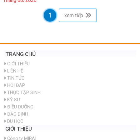
Tháng 08/2026
1
xem tiếp
TRANG CHỦ
GIỚI THIỆU
LIÊN HỆ
TIN TỨC
HỎI ĐÁP
THỰC TẬP SINH
KỸ SƯ
ĐIỀU DƯỠNG
ĐẶC ĐỊNH
DU HỌC
GIỚI THIỆU
Công ty MIRAI