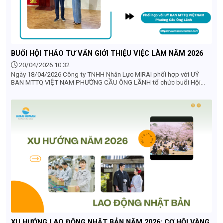
BUỔI HỘI THẢO TƯ VẤN GIỚI THIỆU VIỆC LÀM NĂM 2026
20/04/2026 10:32
Ngày 18/04/2026 Công ty TNHH Nhân Lực MIRAI phối hợp với UỶ
BAN MTTQ VIỆT NAM PHƯỜNG CẦU ÔNG LÃNH tổ chức buổi Hội
thảo tư vấn và giới thiệu việc làm cho người dân trên địa bàn phường
năm 2026
XU HƯỚNG LAO ĐỘNG NHẬT BẢN NĂM 2026: CƠ HỘI VÀNG