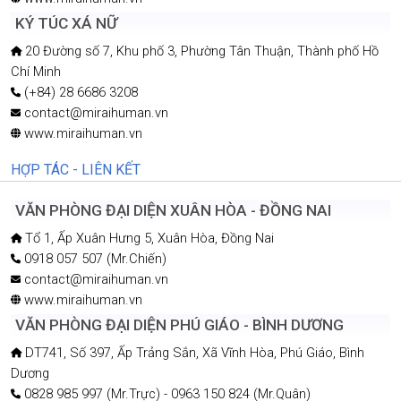
KÝ TÚC XÁ NỮ
20 Đường số 7, Khu phố 3, Phường Tân Thuận, Thành phố Hồ
Chí Minh
(+84) 28 6686 3208
contact@miraihuman.vn
www.miraihuman.vn
HỢP TÁC - LIÊN KẾT
VĂN PHÒNG ĐẠI DIỆN XUÂN HÒA - ĐỒNG NAI
Tổ 1, Ấp Xuân Hưng 5, Xuân Hòa, Đồng Nai
0918 057 507 (Mr.Chiến)
contact@miraihuman.vn
www.miraihuman.vn
VĂN PHÒNG ĐẠI DIỆN PHÚ GIÁO - BÌNH DƯƠNG
DT741, Số 397, Ấp Trảng Sắn, Xã Vĩnh Hòa, Phú Giáo, Bình
Dương
0828 985 997 (Mr.Trực) - 0963 150 824 (Mr.Quân)