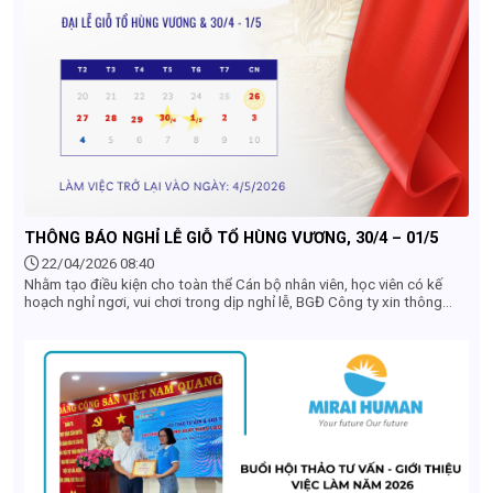
THÔNG BÁO NGHỈ LỄ GIỖ TỔ HÙNG VƯƠNG, 30/4 – 01/5
22/04/2026 08:40
Nhằm tạo điều kiện cho toàn thể Cán bộ nhân viên, học viên có kế
hoạch nghỉ ngơi, vui chơi trong dịp nghỉ lễ, BGĐ Công ty xin thông
báo đến Quý khách hàng, Quý đối tác, Toàn thể nhân viên lịch nghỉ lễ
của Công ty