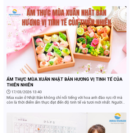
nẻo đường, tháng 4 còn mang một ý nghĩa cực kỳ đặc biệt – Mùa của
sự bắt đầu.
ẨM THỰC MÙA XUÂN NHẬT BẢN HƯƠNG VỊ TINH TẾ CỦA
THIÊN NHIÊN
17/03/2026 13:40
Mùa xuân ở Nhật Bản không chỉ nổi tiếng với hoa anh đào rực rỡ mà
còn là thời điểm ẩm thực đạt đến độ tinh tế và tươi mới nhất. Người
Nhật đặc biệt coi trọng tính mùa vụ (shun) – tức là thưởng thức
nguyên liệu vào đúng thời điểm ngon nhất trong năm. Vì vậy, ẩm thực
mùa xuân mang đến trải nghiệm nhẹ nhàng, thanh khiết nhưng đầy
chiều sâu.