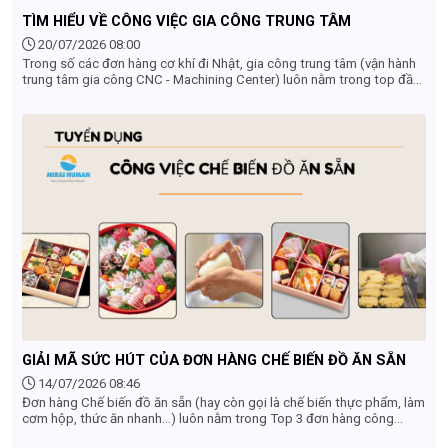
TÌM HIỂU VỀ CÔNG VIỆC GIA CÔNG TRUNG TÂM
20/07/2026 08:00
Trong số các đơn hàng cơ khí đi Nhật, gia công trung tâm (vận hành
trung tâm gia công CNC - Machining Center) luôn nằm trong top đầu
những ngành nghề "khát" nhân lực nhất. Đây được mệnh danh là đơn
hàng "vàng" dành cho lao động Việt Nam nhờ mức thu nhập hấp dẫn,
môi trường làm việc sạch sẽ, không tốn sức lực và cơ hội phát triển
nghề nghiệp vượt trội sau khi về nước. Vậy công việc gia công trung
tâm ở Nhật Bản cụ thể là làm gì? Điều kiện tuyển dụng và mức lương
thực tế ra sao? Hãy cùng tìm hiểu chi tiết từ A-Z ngay trong bài viết
này.
GIẢI MÃ SỨC HÚT CỦA ĐƠN HÀNG CHẾ BIẾN ĐỒ ĂN SẴN
14/07/2026 08:46
Đơn hàng Chế biến đồ ăn sẵn (hay còn gọi là chế biến thực phẩm, làm
cơm hộp, thức ăn nhanh...) luôn nằm trong Top 3 đơn hàng công
xưởng được săn đón nhất khi đi XKLĐ Nhật Bản. Nếu bạn đang băn