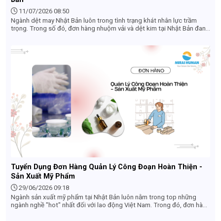
11/07/2026 08:50
Ngành dệt may Nhật Bản luôn trong tình trạng khát nhân lực trầm
trọng. Trong số đó, đơn hàng nhuộm vải và dệt kim tại Nhật Bản đang
trở thành lựa chọn hàng đầu của nhiều lao động Việt Nam nhờ mức
thu nhập ổn định, việc làm thêm nhiều và điều kiện tuyển dụng không
quá khắt khe. Nếu bạn đang tìm hiểu về công việc này để đi xuất khẩu
lao động Nhật Bản, bài viết dưới đây sẽ cung cấp cho bạn cái nhìn
thực tế và chi tiết nhất.
Tuyển Dụng Đơn Hàng Quản Lý Công Đoạn Hoàn Thiện -
Sản Xuất Mỹ Phẩm
29/06/2026 09:18
Ngành sản xuất mỹ phẩm tại Nhật Bản luôn nằm trong top những
ngành nghề "hot" nhất đối với lao động Việt Nam. Trong đó, đơn hàng
Quản lý công đoạn hoàn thiện nổi lên như một điểm sáng nhờ môi
trường làm việc sạch sẽ, công việc không quá nặng nhọc và cơ hội