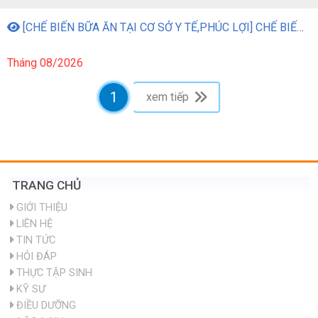
[CHẾ BIẾN BỮA ĂN TẠI CƠ SỞ Y TẾ,PHÚC LỢI] CHẾ BIẾN BỮA ĂN TẠI CƠ SỞ Y TẾ, PHÚC LỢI
Tháng 08/2026
1
xem tiếp
TRANG CHỦ
GIỚI THIỆU
LIÊN HỆ
TIN TỨC
HỎI ĐÁP
THỰC TẬP SINH
KỸ SƯ
ĐIỀU DƯỠNG