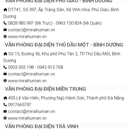
VĂN PHÒNG ĐẠI DIỆN PHÚ GIÁO - BÌNH DƯƠNG
DT741, Số 397, Ấp Trảng Sắn, Xã Vĩnh Hòa, Phú Giáo, Bình
Dương
0828 985 997 (Mr.Trực) - 0963 150 824 (Mr.Quân)
contact@miraihuman.vn
www.miraihuman.vn
VĂN PHÒNG ĐẠI DIỆN THỦ DẦU MỘT - BÌNH DƯƠNG
Số 15, Đường 56, Khu phố Phú Tân 2, TP.Thủ Dầu Một, Bình
Dương
0933 003 198 - 0943 913 768
contact@miraihuman.vn
www.miraihuman.vn
VĂN PHÒNG ĐẠI ĐIỆN MIỀN TRUNG
405 Lê Văn Hiến, Phường Ngũ Hành Sơn, Thành phố Đà Nẵng
0917665797
contact@miraihuman.vn
www.miraihuman.vn
VĂN PHÒNG ĐẠI DIỆN TRÀ VINH