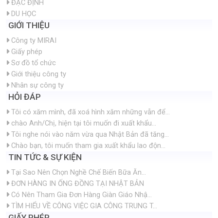
ĐẶC ĐỊNH
DU HỌC
GIỚI THIỆU
Công ty MIRAI
Giấy phép
Sơ đồ tổ chức
Giới thiệu công ty
Nhân sự công ty
HỎI ĐÁP
Tôi có xăm mình, đã xoá hình xăm những vẫn để...
chào Anh/Chị, hiện tại tôi muốn đi xuất khẩu...
Tôi nghe nói vào năm vừa qua Nhật Bản đã tăng...
Chào bạn, tôi muốn tham gia xuất khẩu lao độn...
TIN TỨC & SỰ KIỆN
Tại Sao Nên Chọn Nghề Chế Biến Bữa Ăn...
ĐƠN HÀNG IN ỐNG ĐỒNG TẠI NHẬT BẢN
Có Nên Tham Gia Đơn Hàng Giàn Giáo Nhậ...
TÌM HIỂU VỀ CÔNG VIỆC GIA CÔNG TRUNG T...
GIẤY PHÉP