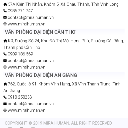
57A Kiên Thị Nhẫn, Khóm 5, Xã Châu Thành, Tỉnh Vĩnh Long
0986 771 747
contact@miraihuman.vn
www.miraihuman.vn
VĂN PHÒNG ĐẠI DIỆN CẦN THƠ
K9, Đường Số 24, Khu Đô Thị Mới Hưng Phú, Phường Cái Răng,
Thành phố Cần Thơ
0909 186 569
contact@miraihuman.vn
www.miraihuman.vn
VĂN PHÒNG ĐẠI DIỆN AN GIANG
762, Quốc lộ 91, Khóm Vĩnh Hưng, Xã Vĩnh Thạnh Trung, Tỉnh
An Giang
0918 258233
contact@miraihuman.vn
www.miraihuman.vn
COPYRIGHT © 2019 MIRAIHUMAN. ALL RIGHT RESERVED.