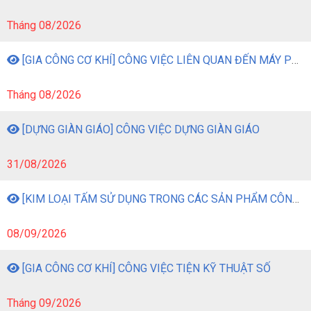
Tháng 08/2026
[GIA CÔNG CƠ KHÍ] CÔNG VIỆC LIÊN QUAN ĐẾN MÁY PHAY
Tháng 08/2026
[DỰNG GIÀN GIÁO] CÔNG VIỆC DỰNG GIÀN GIÁO
31/08/2026
[KIM LOẠI TẤM SỬ DỤNG TRONG CÁC SẢN PHẨM CÔNG NGHIỆP] CÔNG VIỆC GIA CÔNG KIM LOẠI TẤM BẰNG MÁY MÓC
08/09/2026
[GIA CÔNG CƠ KHÍ] CÔNG VIỆC TIỆN KỸ THUẬT SỐ
Tháng 09/2026