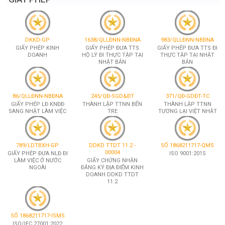
DKKD-GP
1638/QLLĐNN-NBĐNA
983/QLLĐNN-NBĐNA
GIẤY PHÉP KINH
GIẤY PHÉP ĐƯA TTS
GIẤY PHÉP ĐƯA TTS ĐI
DOANH
HỘ LÝ ĐI THỰC TẬP TẠI
THỰC TẬP TẠI NHẬT
NHẬT BẢN
BẢN
86/QLLĐNN-NBĐNA
245/QĐ-SGD&ĐT
371/QĐ-GDĐT-TC
GIẤY PHÉP LĐ KNĐĐ
THÀNH LẬP TTNN BẾN
THÀNH LẬP TTNN
SANG NHẬT LÀM VIỆC
TRE
TƯƠNG LẠI VIỆT NHẬT
789/LDTBXH-GP
DDKD TTDT 11.2 -
SỐ 1868211717-QMS
00004
GIẤY PHÉP ĐƯA NLĐ ĐI
ISO 9001:2015
LÀM VIỆC Ở NƯỚC
GIẤY CHỨNG NHẬN
NGOÀI
ĐĂNG KÝ ĐỊA ĐIỂM KINH
DOANH DDKD TTDT
11.2
SỐ 1868211717-ISMS
ISO/IEC 27001:2022