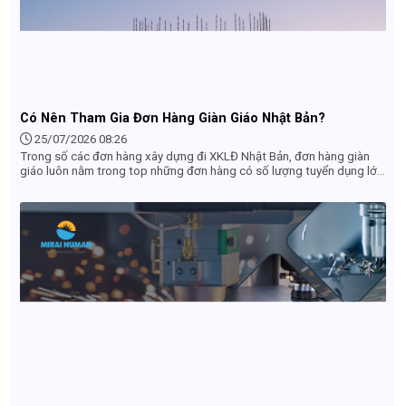
Có Nên Tham Gia Đơn Hàng Giàn Giáo Nhật Bản?
25/07/2026 08:26
Trong số các đơn hàng xây dựng đi XKLĐ Nhật Bản, đơn hàng giàn
giáo luôn nằm trong top những đơn hàng có số lượng tuyển dụng lớn
nhất và chi phí đi thấp nhất. Tuy nhiên, nhiều lao động vẫn còn e ngại
vì đóng mác "việc nặng lương thấp". Liệu thực tế có phải như vậy? Có
nên đi đơn hàng giàn giáo Nhật Bản không? Hãy cùng tìm hiểu chi tiết
từ mức lương, chế độ đãi ngộ đến điều kiện thực tế qua bài viết dưới
đây.