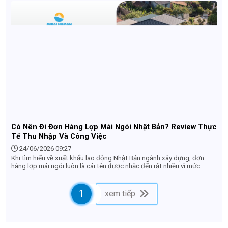
thăng tiến tốt. Nếu bạn đang tìm kiếm một công việc ổn định tại Nhật
với mức lương hấp dẫn, hãy cùng tìm hiểu chi tiết về đơn hàng này
qua bài viết dưới đây.
Có Nên Đi Đơn Hàng Lợp Mái Ngói Nhật Bản? Review Thực
Tế Thu Nhập Và Công Việc
24/06/2026 09:27
Khi tìm hiểu về xuất khẩu lao động Nhật Bản ngành xây dựng, đơn
hàng lợp mái ngói luôn là cái tên được nhắc đến rất nhiều vì mức
lương hấp dẫn. Tuy nhiên, nhiều lao động vẫn còn e ngại: "Làm việc
trên cao có nguy hiểm không?", "Công việc có vất vả lắm không?" hay
"Thu nhập thực tế nhận về là bao nhiêu?". Bài viết này sẽ review chi
1
xem tiếp
tiết và khách quan nhất về đơn hàng lợp mái ngói ở Nhật Bản để giúp
bạn có cái nhìn chuẩn xác trước khi quyết định nộp hồ sơ.