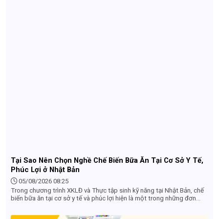
Tại Sao Nên Chọn Nghề Chế Biến Bữa Ăn Tại Cơ Sở Y Tế,
Phúc Lợi ở Nhật Bản
05/08/2026 08:25
Trong chương trình XKLĐ và Thực tập sinh kỹ năng tại Nhật Bản, chế
biến bữa ăn tại cơ sở y tế và phúc lợi hiện là một trong những đơn
hàng hot nhất đối với lao động nữ nhờ điều kiện làm việc nhẹ nhàng,
thu nhập ổn định và nhiều ưu thế vượt trội.