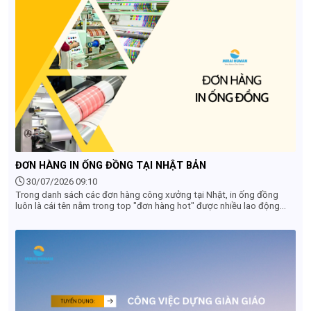
ĐƠN HÀNG IN ỐNG ĐỒNG TẠI NHẬT BẢN
30/07/2026 09:10
Trong danh sách các đơn hàng công xưởng tại Nhật, in ống đồng
luôn là cái tên nằm trong top "đơn hàng hot" được nhiều lao động
săn đón. Tuy nhiên, không ít bạn vẫn còn thắc mắc: Công việc này có
độc hại không? Có vất vả không và mức lương thực nhận là bao
nhiêu? Bài viết dưới đây sẽ giải đáp chi tiết tất cả góc khuất và thực
tế công việc in ống đồng tại Nhật Bản giúp bạn đưa ra quyết định
đúng đắn nhất.