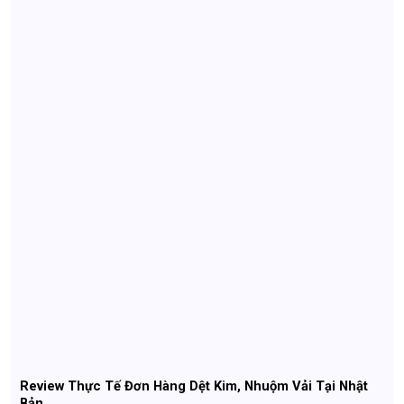
khoăn có nên lựa chọn đơn hàng này hay không, dưới đây là những lý
do cốt lõi giải mã sức hút của ngành chế biến đồ ăn sẵn tại Nhật
Review Thực Tế Đơn Hàng Dệt Kim, Nhuộm Vải Tại Nhật
Bản